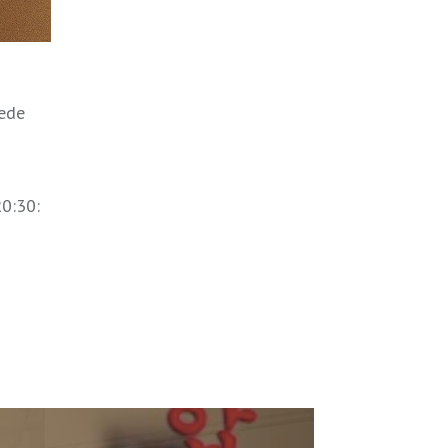
sede
20:30: