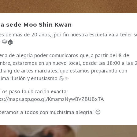
a sede Moo Shin Kwan
s de más de 20 años, ¡por fin nuestra escuela va a tener 
! 🥋🏠
ena de alegría poder comunicaros que, a partir del 8 de
mbre, estaremos en un nuevo local, desde las 18:00 a las 
hang de artes marciales, que estamos preparando con
ima ilusión y entusiasmo 💪✨
í os paso la ubicación exacta:
tps://maps.app.goo.gl/KmamzNywBVZBUBxTA
peramos a todos con muchísima alegría! 😊