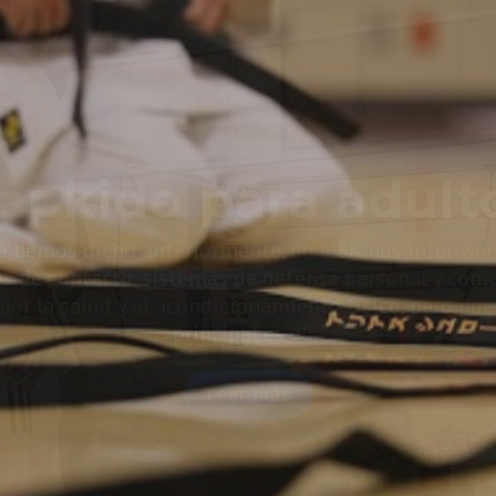
ación en hapkido
ones negros de cu
arte marcial
oo Shin Kwan de Hapkido, queremos difundir la ense
o de hapkido. Por ello hacemos estos grupos de for
todas las técnicas necesarias para poder examinar
de...
Leer más