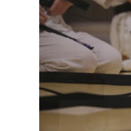
Form
cintur
Desde la escuela M
de nuestro estil
intentamos enseñar 