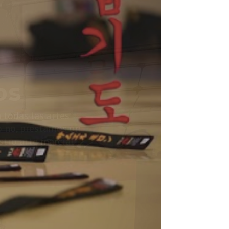
 para
alquier
ñanza y la practica
mación en los que
se de cinturón negro