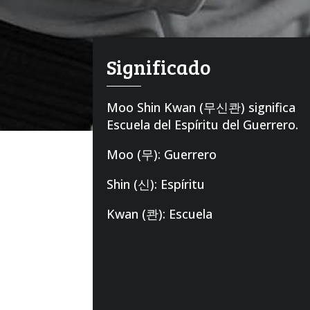
Significado
Moo Shin Kwan (무신콴) significa
Escuela del Espíritu del Guerrero.
Moo (무): Guerrero
Shin (신): Espíritu
Kwan (콴): Escuela