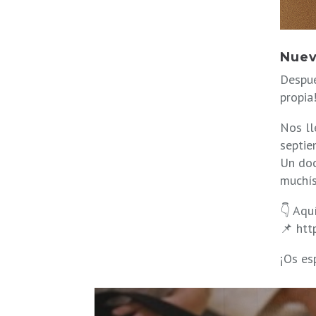
Nuev
Despué
propia
Nos ll
septie
Un doc
muchís
👇 Aqu
📌 ht
¡Os es