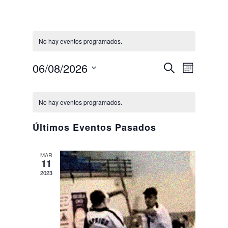
No hay eventos programados.
Navegaci
Naveg
06/08/2026
Buscar
Mes
de
de
Selecciona
vistas
Calendario
búsqued
la
de
de
No hay eventos programados.
y
fecha.
Event
Eventos
vistas
Últimos Eventos Pasados
de
Eventos
MAR
11
2023