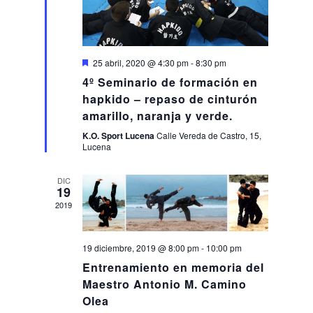
Destacado
25 abril, 2020 @ 4:30 pm
-
8:30 pm
4º Seminario de formación en
hapkido – repaso de cinturón
amarillo, naranja y verde.
K.O. Sport Lucena
Calle Vereda de Castro, 15,
Lucena
DIC
19
2019
19 diciembre, 2019 @ 8:00 pm
-
10:00 pm
Entrenamiento en memoria del
Maestro Antonio M. Camino
Olea