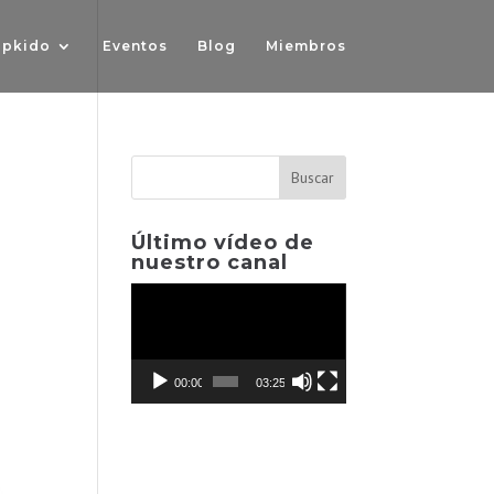
pkido
Eventos
Blog
Miembros
Último vídeo de
nuestro canal
Reproductor
de
vídeo
00:00
03:25